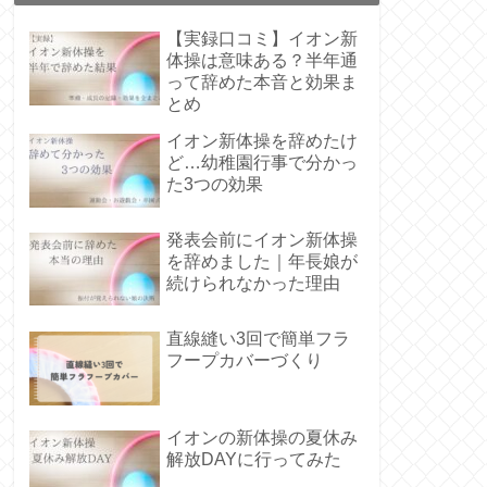
【実録口コミ】イオン新
体操は意味ある？半年通
って辞めた本音と効果ま
とめ
イオン新体操を辞めたけ
ど…幼稚園行事で分かっ
た3つの効果
発表会前にイオン新体操
を辞めました｜年長娘が
続けられなかった理由
直線縫い3回で簡単フラ
フープカバーづくり
イオンの新体操の夏休み
解放DAYに行ってみた