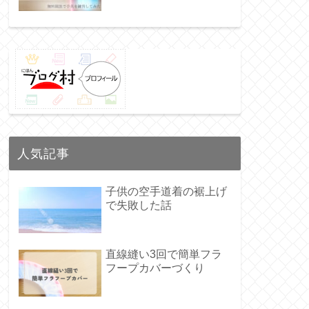
人気記事
子供の空手道着の裾上げ
で失敗した話
直線縫い3回で簡単フラ
フープカバーづくり