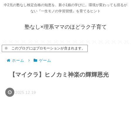
中2兄の塾なし検定合格の知恵を、新小1娘の学びに。環境が変わっても揺るが
ない『一生モノの学習習慣』を育てるヒント
塾なし×理系ママのほどラク子育て
※ このブログにはプロモーションが含まれます。
ホーム
ゲーム
【マイクラ】ヒノカミ神楽の輝輝恩光
2025.12.19