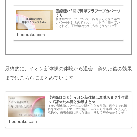
直線縫い3回で簡単フラフープカバーづ
くり
新体操のフラフープって、持ち歩くときに布の
カバーを付けるのですね。ネットでも売ってい
るけれど、直線縫いだけで作れそうなので手作
りすることに。浴衣の帯を使うことで、直線縫
い3回だけで簡単に作れました。所要時間は1時
hodoraku.com
間くらいだったと思います。用…
最終的に、イオン新体操の体験から退会、辞めた後の効果
まではこちらにまとめています
【実録口コミ】イオン新体操は意味ある？半年通
って辞めた本音と効果まとめ
イオン新体操スクールの体験から入会準備、退会までの流
れを実録ロードマップで解説！年長から半年通って見えた
成長や、発表会前に辞めた理由、そして辞めたからこそ実
感した意外な効果まで。「習わせて大丈夫？」と悩むママ
への決定版ガイドです。
hodoraku.com