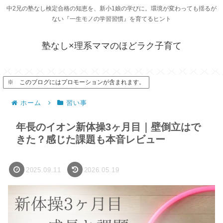
中2兄の塾なし検定合格の知恵を、新小1娘の学びに。環境が変わっても揺るが
ない『一生モノの学習習慣』を育てるヒント
塾なし×理系ママのほどラク子育て
※ このブログにはプロモーションが含まれます。
ホーム
習い事
年長のイオン新体操3ヶ月目｜壁倒立はで
きた？感じた課題も本音レビュー
2025.09.11
2026.05.19