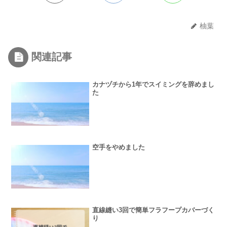
柚葉
関連記事
カナヅチから1年でスイミングを辞めまし
た
空手をやめました
直線縫い3回で簡単フラフープカバーづく
り