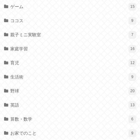
ゲーム
15
ココス
9
親子ミニ実験室
7
家庭学習
16
育児
12
生活術
9
野球
20
英語
13
算数・数学
6
お家でのこと
9