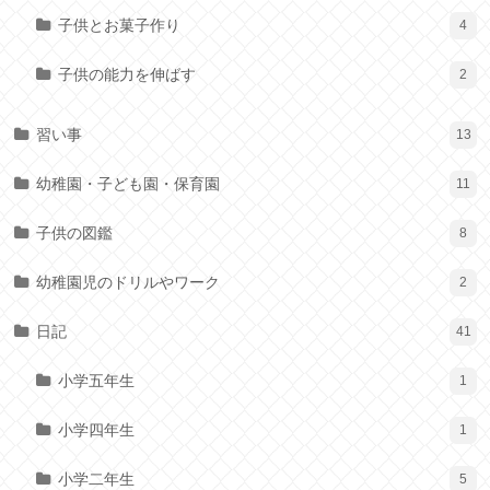
子供とお菓子作り
4
子供の能力を伸ばす
2
習い事
13
幼稚園・子ども園・保育園
11
子供の図鑑
8
幼稚園児のドリルやワーク
2
日記
41
小学五年生
1
小学四年生
1
小学二年生
5