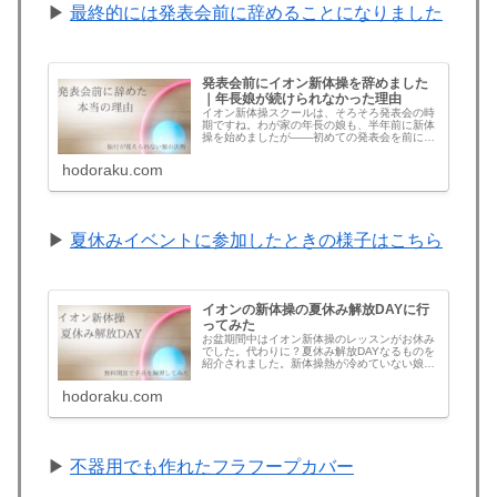
▶
最終的には発表会前に辞めることになりました
発表会前にイオン新体操を辞めました
｜年長娘が続けられなかった理由
イオン新体操スクールは、そろそろ発表会の時
期ですね。わが家の年長の娘も、半年前に新体
操を始めましたが――初めての発表会を前に、
辞めることにしました。同じように「続けるか
どうか」で迷っている方の参考になればと思
hodoraku.com
い、理由を書いておきます。踊りが…
▶
夏休みイベントに参加したときの様子はこちら
イオンの新体操の夏休み解放DAYに行
ってみた
お盆期間中はイオン新体操のレッスンがお休み
でした。代わりに？夏休み解放DAYなるものを
紹介されました。新体操熱が冷めていない娘と
共に2日ほど行ってみた感想、持ち物、服装な
どを書きます。夏休み解放DAY夏休み解放DAY
hodoraku.com
とは、決められた日に1時…
▶
不器用でも作れたフラフープカバー