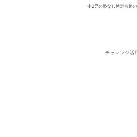
中2兄の塾なし検定合格
チャレンジ活