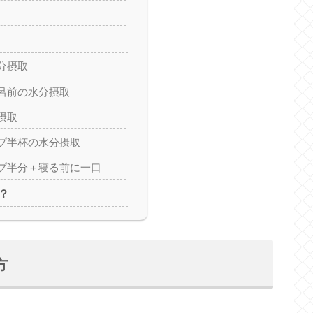
分摂取
呂前の水分摂取
摂取
プ半杯の水分摂取
プ半分＋寝る前に一口
？
方