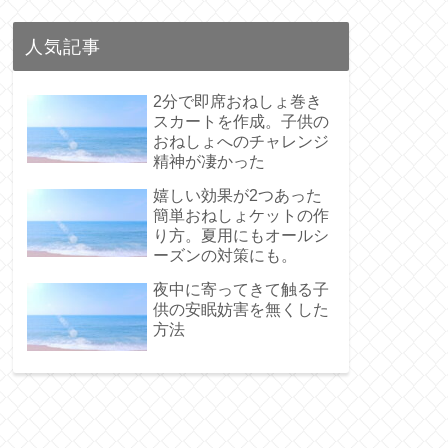
人気記事
2分で即席おねしょ巻き
スカートを作成。子供の
おねしょへのチャレンジ
精神が凄かった
嬉しい効果が2つあった
簡単おねしょケットの作
り方。夏用にもオールシ
ーズンの対策にも。
夜中に寄ってきて触る子
供の安眠妨害を無くした
方法