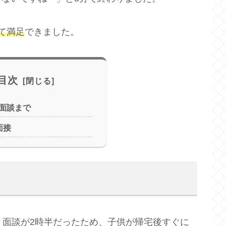
て満足
できました。
目次
面談まで
面接
、面談が2時半だったため、子供が帰宅後すぐに