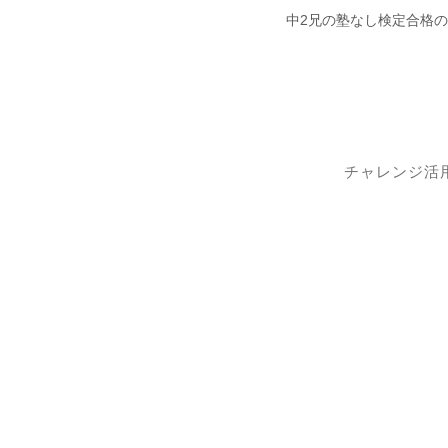
中2兄の塾なし検定合格
チャレンジ活