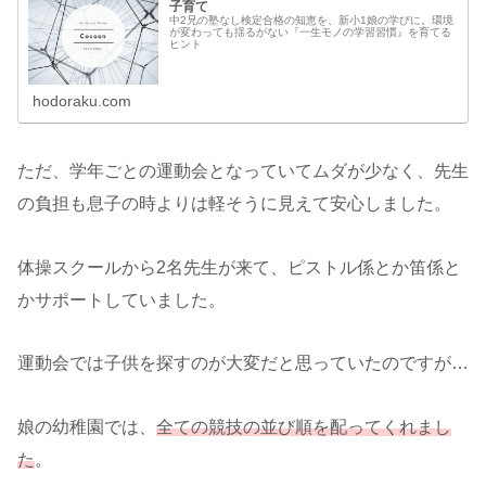
子育て
中2兄の塾なし検定合格の知恵を、新小1娘の学びに。環境
が変わっても揺るがない『一生モノの学習習慣』を育てる
ヒント
hodoraku.com
ただ、学年ごとの運動会となっていてムダが少なく、先生
の負担も息子の時よりは軽そうに見えて安心しました。
体操スクールから2名先生が来て、ピストル係とか笛係と
かサポートしていました。
運動会では子供を探すのが大変だと思っていたのですが…
娘の幼稚園では、
全ての競技の並び順を配ってくれまし
た
。