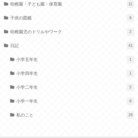
幼稚園・子ども園・保育園
11
子供の図鑑
8
幼稚園児のドリルやワーク
2
日記
41
小学五年生
1
小学四年生
1
小学二年生
5
小学一年生
8
私のこと
26