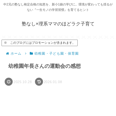
中2兄の塾なし検定合格の知恵を、新小1娘の学びに。環境が変わっても揺るが
ない『一生モノの学習習慣』を育てるヒント
塾なし×理系ママのほどラク子育て
※ このブログにはプロモーションが含まれます。
ホーム
幼稚園・子ども園・保育園
幼稚園年長さんの運動会の感想
2025.10.28
2026.01.08