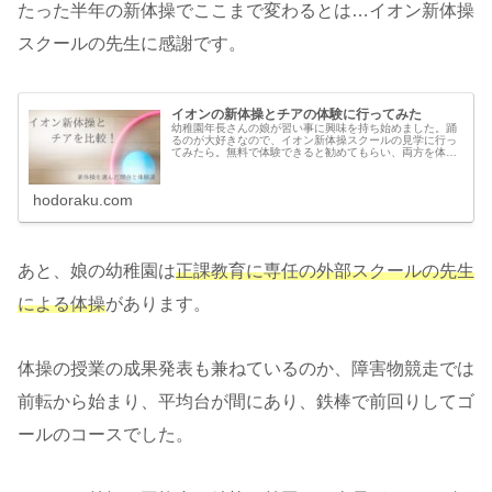
たった半年の新体操でここまで変わるとは…イオン新体操
スクールの先生に感謝です。
イオンの新体操とチアの体験に行ってみた
幼稚園年長さんの娘が習い事に興味を持ち始めました。踊
るのが大好きなので、イオン新体操スクールの見学に行っ
てみたら。無料で体験できると勧めてもらい、両方を体験
して比べました。イオン新体操スクールイオン新体操スク
ールにはチアと新体操と2種類があ...
hodoraku.com
あと、娘の幼稚園は
正課教育に専任の外部スクールの先生
による体操
があります。
体操の授業の成果発表も兼ねているのか、障害物競走では
前転から始まり、平均台が間にあり、鉄棒で前回りしてゴ
ールのコースでした。