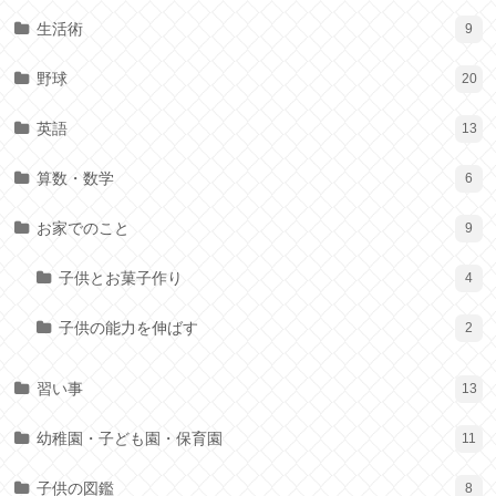
生活術
9
野球
20
英語
13
算数・数学
6
お家でのこと
9
子供とお菓子作り
4
子供の能力を伸ばす
2
習い事
13
幼稚園・子ども園・保育園
11
子供の図鑑
8