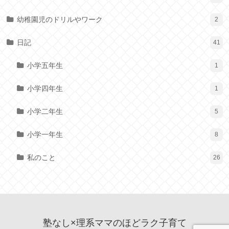
幼稚園児のドリルやワーク
2
日記
41
小学五年生
1
小学四年生
1
小学二年生
5
小学一年生
8
私のこと
26
塾なし×理系ママのほどラク子育て