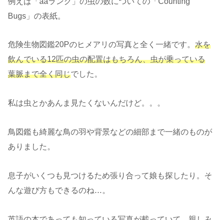
例えば「aaランク」の虫の数についての「Counting
Bugs」の表紙。
危険生物図鑑20Pのヒメアリの写真と全く一緒です。
水を
飲んでいる12匹の虫の配置はもちろん、虫が乗っている
葉脈まで全く同じ
でした。
私は虫とかあんま見たくないんだけど。。。
鳥図鑑も綺麗な鳥の羽や背景などの細部まで一緒のものが
ありました。
息子がいくつも見つけるため張り合って娘も探したり。そ
んな遊び方もできるのね…。
英語の本であっても知っている写真が載っていて、親しみ