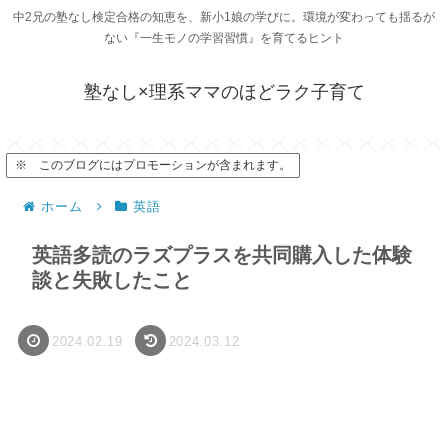
中2兄の塾なし検定合格の知恵を、新小1娘の学びに。環境が変わっても揺るが
ない『一生モノの学習習慣』を育てるヒント
塾なし×理系ママのほどラク子育て
※ このブログにはプロモーションが含まれます。
ホーム
英語
英語多読のラズプラスを共同購入した体験
談と失敗したこと
2024.02.19
2024.03.12