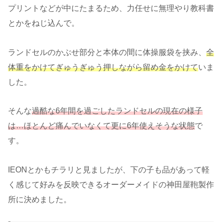
プリントなどが中にたまるため、力任せに無理やり教科書
とかをねじ込んで。
ランドセルのかぶせ部分と本体の間に体操服袋を挟み、
全
体重をかけてぎゅうぎゅう押しながら留め金をかけて
いま
した。
そんな
過酷な6年間を過ごしたランドセルの現在の様子
は…ほとんど痛んでいなくて更に6年使えそうな状態
で
す。
IEONとかもチラリと見ましたが、下の子も品があって軽
く感じて好みを反映できるオーダーメイドの神田屋鞄製作
所に決めました。