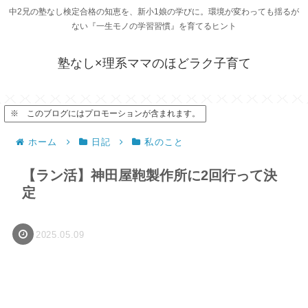
中2兄の塾なし検定合格の知恵を、新小1娘の学びに。環境が変わっても揺るが
ない『一生モノの学習習慣』を育てるヒント
塾なし×理系ママのほどラク子育て
※ このブログにはプロモーションが含まれます。
ホーム
日記
私のこと
【ラン活】神田屋鞄製作所に2回行って決
定
2025.05.09