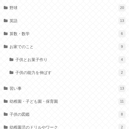
野球
20
英語
13
算数・数学
6
お家でのこと
9
子供とお菓子作り
4
子供の能力を伸ばす
2
習い事
13
幼稚園・子ども園・保育園
11
子供の図鑑
8
幼稚園児のドリルやワーク
2