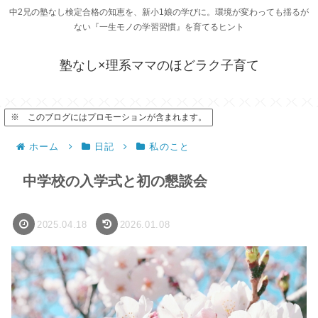
中2兄の塾なし検定合格の知恵を、新小1娘の学びに。環境が変わっても揺るが
ない『一生モノの学習習慣』を育てるヒント
塾なし×理系ママのほどラク子育て
※ このブログにはプロモーションが含まれます。
ホーム
日記
私のこと
中学校の入学式と初の懇談会
2025.04.18
2026.01.08