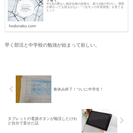
子育て
中2兄の塾なし検定合格の知恵を、新小1娘の学びに。環境
が変わっても揺るがない『一生モノの学習習慣』を育てる
ヒント
hodoraku.com
早く部活と中学校の勉強が始まって欲しい。
春休み終了！ついに中学生！
タブレットの電源ボタンが陥没したけれ
ど自分で直せた話