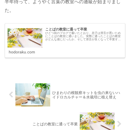
半年待って、ようやく言葉の教室への通級が始まりまし
た。
ことばの教室に通って卒業
ひとつ前のブログで書いたとおり、息子は滑舌が悪いため
にことばの教室に通いました。実際に通ったことばの教室
がどんな感じだったか、そして滑舌が良くなって卒業する
までを書きます。ことばの教室とは息子が通うことになる
まで知らなかった「ことばの教室」...
hodoraku.com
ひまわりの根観察キットを虫の来ないハ
イドロカルチャー＆水栽培に植え替え
ことばの教室に通って卒業