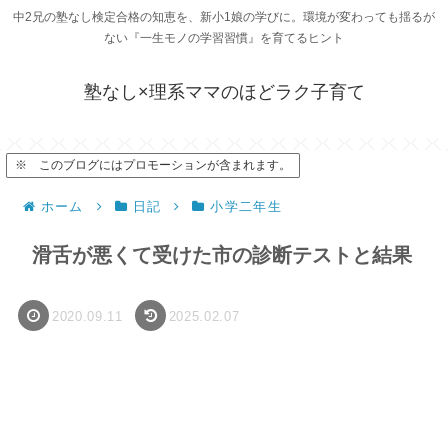
中2兄の塾なし検定合格の知恵を、新小1娘の学びに。環境が変わっても揺るが
ない『一生モノの学習習慣』を育てるヒント
塾なし×理系ママのほどラク子育て
※ このブログにはプロモーションが含まれます。
ホーム
日記
小学二年生
滑舌が悪くて受けた市の診断テストと結果
2020.09.11
2025.02.07