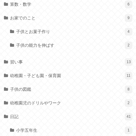
算数・数学
6
お家でのこと
9
子供とお菓子作り
4
子供の能力を伸ばす
2
習い事
13
幼稚園・子ども園・保育園
11
子供の図鑑
8
幼稚園児のドリルやワーク
2
日記
41
小学五年生
1