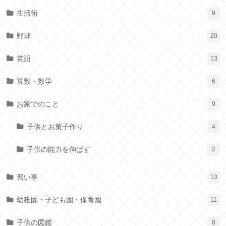
生活術
9
野球
20
英語
13
算数・数学
6
お家でのこと
9
子供とお菓子作り
4
子供の能力を伸ばす
2
習い事
13
幼稚園・子ども園・保育園
11
子供の図鑑
8