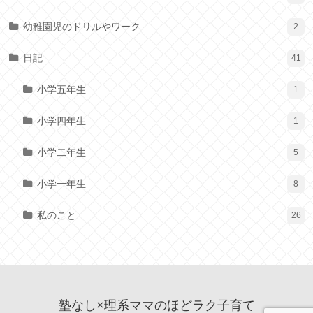
幼稚園児のドリルやワーク
2
日記
41
小学五年生
1
小学四年生
1
小学二年生
5
小学一年生
8
私のこと
26
塾なし×理系ママのほどラク子育て