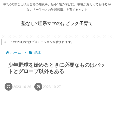
中2兄の塾なし検定合格の知恵を、新小1娘の学びに。環境が変わっても揺るが
ない『一生モノの学習習慣』を育てるヒント
塾なし×理系ママのほどラク子育て
※ このブログにはプロモーションが含まれます。
ホーム
野球
少年野球を始めるときに必要なものはバッ
トとグローブ以外もある
2023.10.26
2023.10.27