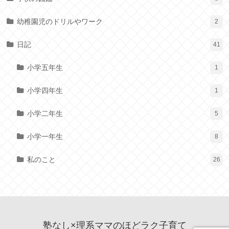
幼稚園児のドリルやワーク
2
日記
41
小学五年生
1
小学四年生
1
小学二年生
5
小学一年生
8
私のこと
26
塾なし×理系ママのほどラク子育て