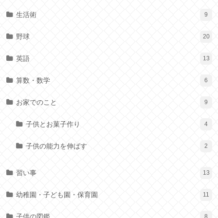
生活術
9
野球
20
英語
13
算数・数学
6
お家でのこと
9
子供とお菓子作り
4
子供の能力を伸ばす
2
習い事
13
幼稚園・子ども園・保育園
11
子供の図鑑
8