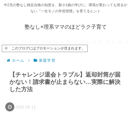
中2兄の塾なし検定合格の知恵を、新小1娘の学びに。環境が変わっても揺るが
ない『一生モノの学習習慣』を育てるヒント
塾なし×理系ママのほどラク子育て
※ このブログにはプロモーションが含まれます。
ホーム
家庭学習
【チャレンジ退会トラブル】返却封筒が届
かない！請求書が止まらない…実際に解決
した方法
2026.06.11