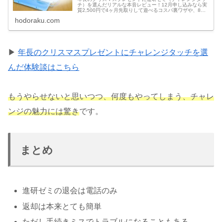
チ）を選んだリアルな本音レビュー！12月申し込みなら実
質2,500円で4ヶ月先取りして遊べるコスパ裏ワザや、8年
後も子どもが覚えているクリスマスボックスの魅力を解
hodoraku.com
説。目覚ましコラショの注意点も！
▶
年長のクリスマスプレゼントにチャレンジタッチを選
んだ体験談はこちら
もうやらせないと思いつつ、何度もやってしまう、チャレ
ンジの魅力には驚き
です。
まとめ
進研ゼミの退会は電話のみ
返却は本来とても簡単
ただし手続きミスでトラブルになることもある