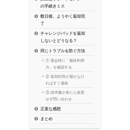
の手続きミス
数日後、ようやく返却完
了
チャレンジパッドを返却
しないとどうなる？
同じトラブルを防ぐ方法
① 退会時に「最終利用
月」を確認する
② 返却封筒が届かなけ
ればすぐ連絡
③ 請求書が来たら放置
せず問い合わせ
正直な感想
まとめ