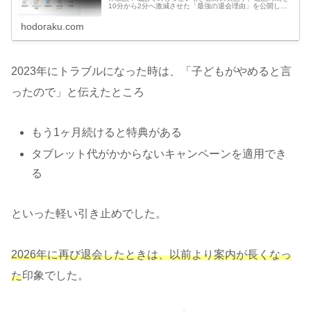
10分から2分へ激減させた「最強の退会理由」を公開しま
す。前月1日までの期限の罠や、4月号受講で大失敗した九
九教材の注意点も徹底解説！
hodoraku.com
2023年にトラブルになった時は、「子どもがやめると言
ったので」と伝えたところ
もう1ヶ月続けると特典がある
タブレット代がかからないキャンペーンを適用でき
る
といった軽い引き止めでした。
2026年に再び退会したときは、以前より案内が長くなっ
た
印象でした。