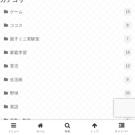
ゲーム
15
ココス
9
親子ミニ実験室
7
家庭学習
16
育児
12
生活術
9
野球
20
英語
13
算数・数学
6
メニュー
ホーム
検索
トップ
サイドバー
お家でのこと
9