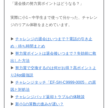
「退会後の努力賞ポイントはどうなる？」
実際に小1～中学生まで使って分かった、チャレン
ジのリアル体験をまとめています。
▶
チャレンジの退会はいつまで？電話の引き止
め・待ち時間まとめ
▶
努力賞ポイントは退会後いつまで？失効前に救
出した方法
▶
努力賞で交換するのは何がお得？高ポイントよ
り24pt最強説
▶
チャレンジタッチ「EF-SH-C9999-0005」の原
因と対処法
▶
チャレンジパッド返却トラブルの体験談
▶
新小1の算数の進みが遅い？